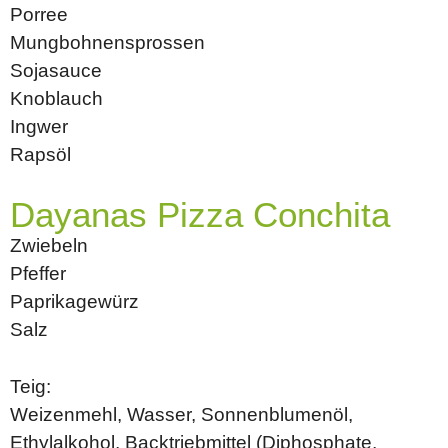
Porree
Mungbohnensprossen
Sojasauce
Knoblauch
Ingwer
Rapsöl
Dayanas Pizza Conchita
Zwiebeln
Pfeffer
Paprikagewürz
Salz
Teig:
Weizenmehl, Wasser, Sonnenblumenöl,
Ethylalkohol, Backtriebmittel (Diphosphate,