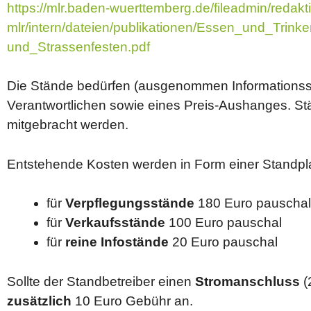
https://mlr.baden-wuerttemberg.de/fileadmin/redakt
mlr/intern/dateien/publikationen/Essen_und_Trink
und_Strassenfesten.pdf
Die Stände bedürfen (ausgenommen Informationss
Verantwortlichen sowie eines Preis-Aushanges. St
mitgebracht werden.
Entstehende Kosten werden in Form einer Standpl
für
Verpflegungsstände
180 Euro pauschal
für
Verkaufsstände
100 Euro pauschal
für
reine Infostände
20 Euro pauschal
Sollte der Standbetreiber einen
Stromanschluss
(
zusätzlich
10 Euro Gebühr an.